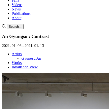
Fairs
Videos
News
Publications
About
Search...
An Gyungsu : Contrast
2021. 01. 06 - 2021. 01. 13
Artists
Gyungsu An
Works
Installation View