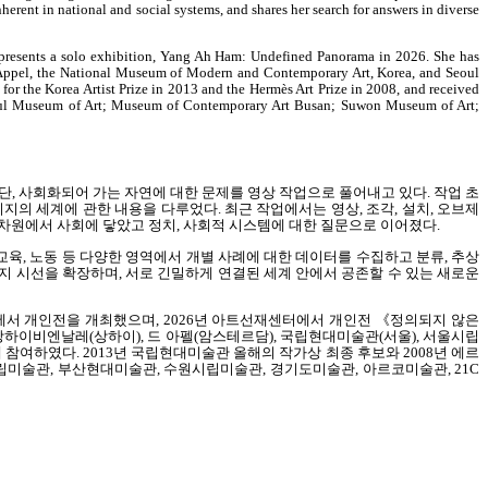
erent in national and social systems, and shares her search for answers in diverse
 presents a solo exhibition, Yang Ah Ham: Undefined Panorama in 2026. She has
de Appel, the National Museum of Modern and Contemporary Art, Korea, and Seoul
or the Korea Artist Prize in 2013 and the Hermès Art Prize in 2008, and received
Seoul Museum of Art; Museum of Contemporary Art Busan; Suwon Museum of Art;
집단
,
사회화되어 가는 자연에 대한 문제를 영상 작업으로 풀어내고 있다
.
작업 초
미지의 세계에 관한 내용을 다루었다
.
최근 작업에서는 영상
,
조각
,
설치
,
오브제
 차원에서 사회에 닿았고 정치
,
사회적 시스템에 대한 질문으로 이어졌다
.
교육
,
노동 등 다양한 영역에서 개별 사례에 대한 데이터를 수집하고 분류
,
추상
지 시선을 확장하며
,
서로 긴밀하게 연결된 세계 안에서 공존할 수 있는 새로운
에서 개인전을 개최했으며
, 2026
년 아트선재센터에서 개인전
《
정의되지 않은
상하이비엔날레
(
상하이
),
드 아펠
(
암스테르담
),
국립현대미술관
(
서울
),
서울시립
에 참여하였다
. 2013
년 국립현대미술관 올해의 작가상 최종 후보와
2008
년 에르
립미술관
,
부산현대미술관
,
수원시립미술관
,
경기도미술관
,
아르코미술관
, 21C