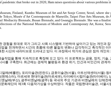
l pandemic that broke out in 2020, Ham raises questions about various problems inh
Art Museum, Finland; Kumho Museum of Art and Art Sonje Center, Seoul, where she
ais de Tokyo, Musée d’Art Contemporain de Marseille, Taipei Fine Arts Museum, 
ul Mediacity Biennale, Busan Biennale, and Gwangju Biennale. She was a finalist f
he collections of the National Museum of Modern and Contemporary Art, Korea; 
k.
한 경험을 토대로 국가 그리고 사회 시스템에 기반하여 살아가고 있는 개인과 
작업을 전개하면서 시간의 흐름에 따른 물질의 변화나 감각적이고 촉각적인 이
특한 시선의 내러티브로 드러내고 있다
.
이 과정에서 작가의 관심은 점차 개인의
술작업을 통해 지속적으로 확장해 오고 있다
.
이 프로젝트는 금융
,
정치
,
기술
,
 서사를 구축한다
.
최근에는 경제적 불평등과 환경 위기
,
인간과 비인간의 관계까
디알레
(
베를린
),
포리미술관
(
핀란드
),
금호미술관
(
서울
),
아트선재센터
(
서울
)
등
터
(
맨체스터
),
마르세유 현대미술관
(
마르세유
),
타이베이시립미술관
(
타이베이
),
비엔날레
(
부산
),
광주비엔날레
(
광주
)
등 국내외 주요 기관과 비엔날레의 단체전
희문화재단의 제
3
회 다음작가상을 수상하였다
.
작품은 국립현대미술관
,
서울시