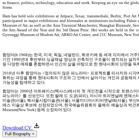
as finance, politics, technology, education and work. Keeping an eye on the globa
forms.
Ham has held solo exhibitions at Artpace, Texas; transmediale, Berlin; Pori 
participated in major exhibitions and biennales at institutions including Pal
Museum of Art, as well as the Asia Triennial Manchester, Shanghai Biennale, Seo
the Arts Award of the Year and the 3rd Daum Prize. Her works are held in t
Gyeonggi Museum of Modern Art; ARKO Art Center; and 21C Museum, New Yor
함양아
(b.1968)
는 한국
,
미국
,
독일
,
네덜란드
,
튀르키예 등 세계 각지에서 거주
기인
1990
년대 후반부터 싱글채널 영상과 건축적인 구조물이 병치되는 설치
등 다양한 매체를 혼합하면서 인간의 삶을 바탕으로 한 현대사회의 단면을 독
2018
년 이후 함양아는
<
정의되지 않은 파노라마
>
프로젝트를 리서치와 시각예
화하는 과정을 통해 현대사회의 구조와 그 안에서 살아가는 개인과 공동체의
가능성을 탐색하고 있다
.
함양아는
2000
년 아트페이스
(
텍사스
)
에서의 첫 개인전을 시작으로 트랜스미
파노라마
》
를 선보인다
.
또한 팔레 드 도쿄
(
파리
),
아시아 트리엔날레 맨체스
미술관
(
서울
),
북서울시립미술관
(
서울
),
서울미디어시티비엔날레
(
서울
),
부산
메스 미술상 후보에 선정되었으며
,
한국예술위원회의 올해의 예술상과 박건
Museum(New York)
등에 소장되어 있다
.
Download CV
Full Biography +