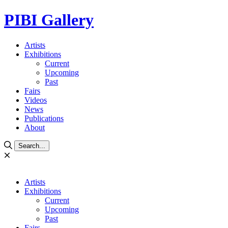
PIBI Gallery
Artists
Exhibitions
Current
Upcoming
Past
Fairs
Videos
News
Publications
About
Search...
Artists
Exhibitions
Current
Upcoming
Past
Fairs